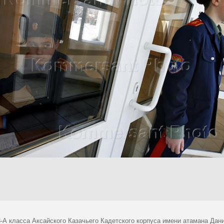
8-А класса Аксайского Казачьего Кадетского корпуса имени атамана Да