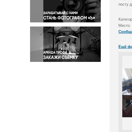
Правосудие
посту 
Происшествия и конфликты
Религия
Катего
Место:
Светская жизнь
Сообщ
Спорт
Экология
Ещё ф
Экономика и бизнес