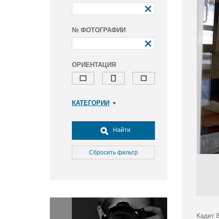
№ ФОТОГРАФИИ
ОРИЕНТАЦИЯ
КАТЕГОРИИ
Армия и ВПК
Досуг, туризм и отдых
Найти
Культура
Медицина
Сбросить фильтр
Наука
Образование
Общество
Окружающая среда
Политика
Кадет 