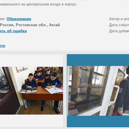
дневального на центральном входе в корпус.
рия:
Образование
Автор и аг
Россия, Ростовская обл., Аксай
Дата собы
ить об ошибке
Дата доба
ото