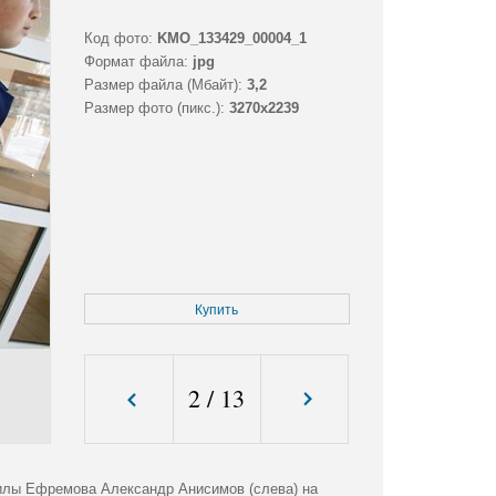
Код фото:
KMO_133429_00004_1
Формат файла:
jpg
Размер файла (Мбайт):
3,2
Размер фото (пикс.):
3270x2239
Купить
2
/
13
нилы Ефремова Александр Анисимов (слева) на