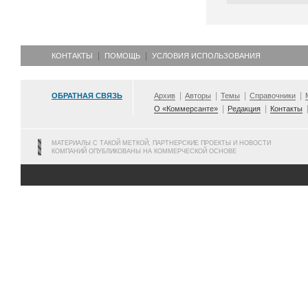
КОНТАКТЫ
ПОМОЩЬ
УСЛОВИЯ ИСПОЛЬЗОВАНИЯ
ОБРАТНАЯ СВЯЗЬ
Архив
Авторы
Темы
Справочники
О «Коммерсанте»
Редакция
Контакты
МАТЕРИАЛЫ С ТАКОЙ МЕТКОЙ, ПАРТНЕРСКИЕ ПРОЕКТЫ И НОВОСТИ
КОМПАНИЙ ОПУБЛИКОВАНЫ НА КОММЕРЧЕСКОЙ ОСНОВЕ