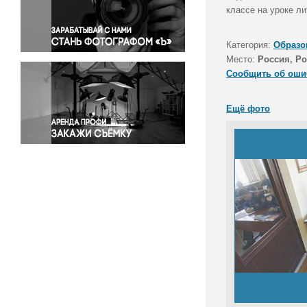
Правосудие
классе на уроке ли
Происшествия и конфликты
Религия
Категория:
Образо
Место:
Россия, Ро
Светская жизнь
Сообщить об оши
Спорт
Экология
Ещё фото
Экономика и бизнес