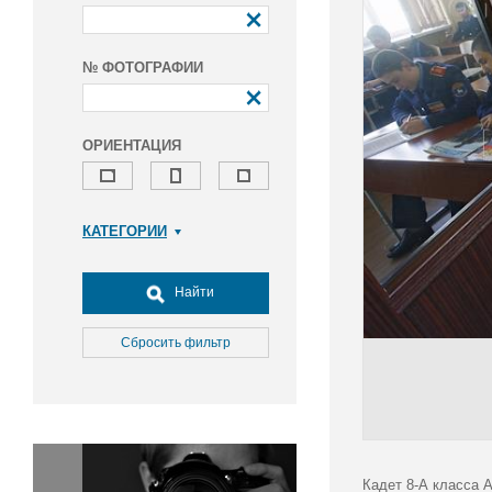
№ ФОТОГРАФИИ
ОРИЕНТАЦИЯ
КАТЕГОРИИ
Армия и ВПК
Досуг, туризм и отдых
Найти
Культура
Медицина
Сбросить фильтр
Наука
Образование
Общество
Окружающая среда
Политика
Кадет 8-А класса 