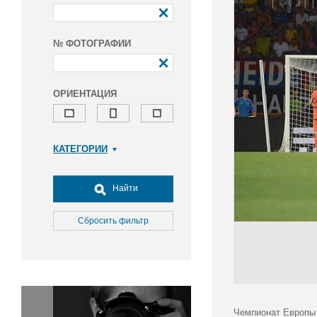
№ ФОТОГРАФИИ
ОРИЕНТАЦИЯ
КАТЕГОРИИ
Армия и ВПК
Досуг, туризм и отдых
Найти
Культура
Медицина
Сбросить фильтр
Наука
Образование
Общество
Окружающая среда
Политика
Чемпионат Европы