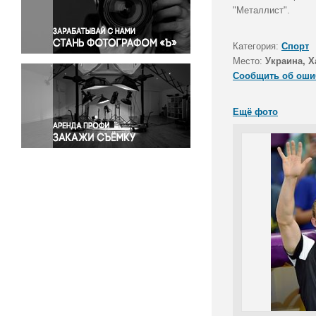
Правосудие
"Металлист".
Происшествия и конфликты
Религия
Категория:
Спорт
Место:
Украина, Х
Светская жизнь
Сообщить об оши
Спорт
Экология
Ещё фото
Экономика и бизнес