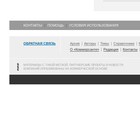
КОНТАКТЫ
ПОМОЩЬ
УСЛОВИЯ ИСПОЛЬЗОВАНИЯ
ОБРАТНАЯ СВЯЗЬ
Архив
Авторы
Темы
Справочники
О «Коммерсанте»
Редакция
Контакты
МАТЕРИАЛЫ С ТАКОЙ МЕТКОЙ, ПАРТНЕРСКИЕ ПРОЕКТЫ И НОВОСТИ
КОМПАНИЙ ОПУБЛИКОВАНЫ НА КОММЕРЧЕСКОЙ ОСНОВЕ