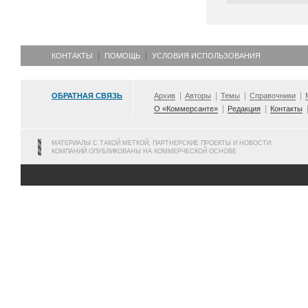
КОНТАКТЫ
ПОМОЩЬ
УСЛОВИЯ ИСПОЛЬЗОВАНИЯ
ОБРАТНАЯ СВЯЗЬ
Архив
Авторы
Темы
Справочники
О «Коммерсанте»
Редакция
Контакты
МАТЕРИАЛЫ С ТАКОЙ МЕТКОЙ, ПАРТНЕРСКИЕ ПРОЕКТЫ И НОВОСТИ
КОМПАНИЙ ОПУБЛИКОВАНЫ НА КОММЕРЧЕСКОЙ ОСНОВЕ