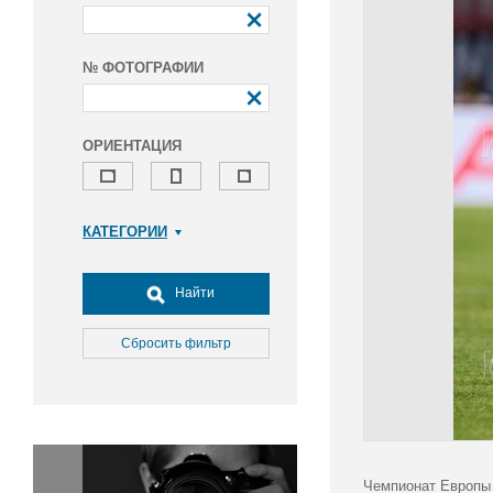
№ ФОТОГРАФИИ
ОРИЕНТАЦИЯ
КАТЕГОРИИ
Армия и ВПК
Досуг, туризм и отдых
Найти
Культура
Медицина
Сбросить фильтр
Наука
Образование
Общество
Окружающая среда
Политика
Чемпионат Европы 