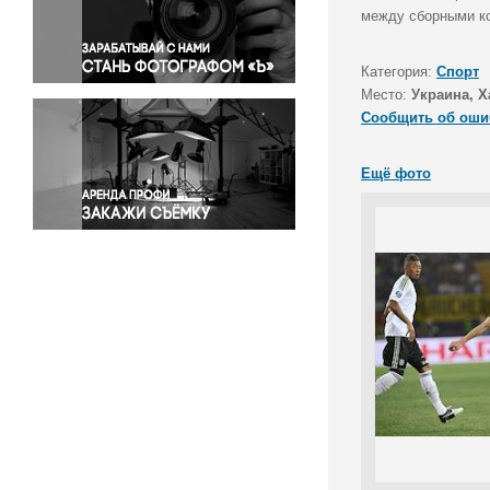
Правосудие
между сборными ко
Происшествия и конфликты
Религия
Категория:
Спорт
Место:
Украина, Х
Светская жизнь
Сообщить об оши
Спорт
Экология
Ещё фото
Экономика и бизнес