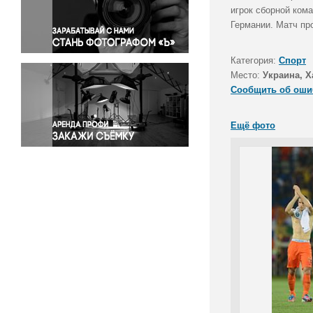
Правосудие
игрок сборной ком
Германии. Матч пр
Происшествия и конфликты
Религия
Категория:
Спорт
Светская жизнь
Место:
Украина, Х
Спорт
Сообщить об оши
Экология
Экономика и бизнес
Ещё фото