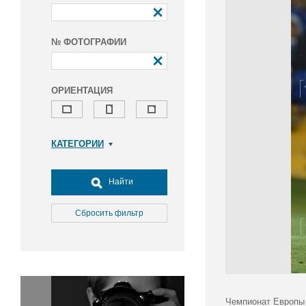
№ ФОТОГРАФИИ
ОРИЕНТАЦИЯ
КАТЕГОРИИ
Армия и ВПК
Досуг, туризм и отдых
Найти
Культура
Медицина
Сбросить фильтр
Наука
Образование
Общество
Окружающая среда
Политика
Чемпионат Европы 