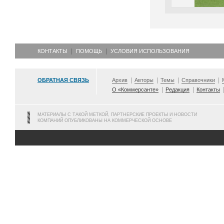
КОНТАКТЫ
ПОМОЩЬ
УСЛОВИЯ ИСПОЛЬЗОВАНИЯ
ОБРАТНАЯ СВЯЗЬ
Архив
Авторы
Темы
Справочники
О «Коммерсанте»
Редакция
Контакты
МАТЕРИАЛЫ С ТАКОЙ МЕТКОЙ, ПАРТНЕРСКИЕ ПРОЕКТЫ И НОВОСТИ
КОМПАНИЙ ОПУБЛИКОВАНЫ НА КОММЕРЧЕСКОЙ ОСНОВЕ