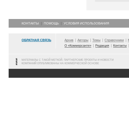
КОНТАКТЫ
ПОМОЩЬ
УСЛОВИЯ ИСПОЛЬЗОВАНИЯ
ОБРАТНАЯ СВЯЗЬ
Архив
Авторы
Темы
Справочники
О «Коммерсанте»
Редакция
Контакты
МАТЕРИАЛЫ С ТАКОЙ МЕТКОЙ, ПАРТНЕРСКИЕ ПРОЕКТЫ И НОВОСТИ
КОМПАНИЙ ОПУБЛИКОВАНЫ НА КОММЕРЧЕСКОЙ ОСНОВЕ