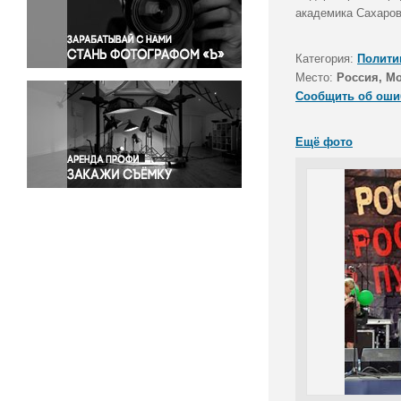
Правосудие
академика Сахаров
Происшествия и конфликты
Религия
Категория:
Полити
Место:
Россия, М
Светская жизнь
Сообщить об оши
Спорт
Экология
Ещё фото
Экономика и бизнес