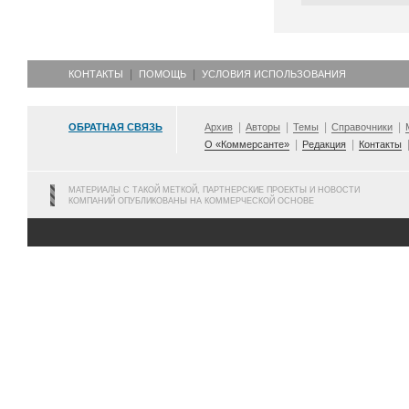
КОНТАКТЫ
ПОМОЩЬ
УСЛОВИЯ ИСПОЛЬЗОВАНИЯ
ОБРАТНАЯ СВЯЗЬ
Архив
Авторы
Темы
Справочники
О «Коммерсанте»
Редакция
Контакты
МАТЕРИАЛЫ С ТАКОЙ МЕТКОЙ, ПАРТНЕРСКИЕ ПРОЕКТЫ И НОВОСТИ
КОМПАНИЙ ОПУБЛИКОВАНЫ НА КОММЕРЧЕСКОЙ ОСНОВЕ