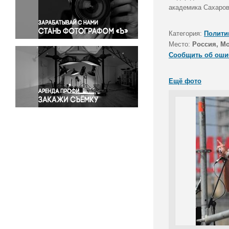
Правосудие
академика Сахаров
Происшествия и конфликты
Религия
Категория:
Полити
Место:
Россия, М
Светская жизнь
Сообщить об оши
Спорт
Экология
Ещё фото
Экономика и бизнес