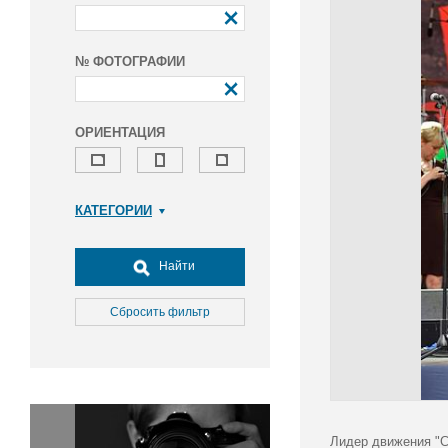
№ ФОТОГРАФИИ
ОРИЕНТАЦИЯ
КАТЕГОРИИ
Армия и ВПК
Досуг, туризм и отдых
Найти
Культура
Медицина
Сбросить фильтр
Наука
Образование
Общество
Окружающая среда
Политика
Лидер движения "С