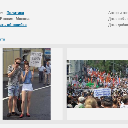
рия:
Политика
Автор и аг
Россия, Москва
Дата собы
ить об ошибке
Дата доба
ото