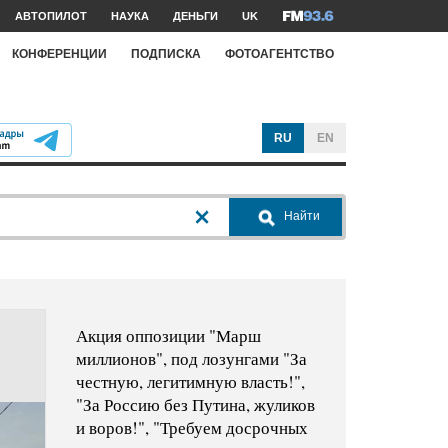
АВТОПИЛОТ
НАУКА
ДЕНЬГИ
UK
КОНФЕРЕНЦИИ
ПОДПИСКА
ФОТОАГЕНТСТВО
RU
EN
Найти
Акция оппозиции "Марш
миллионов", под лозунгами "За
честную, легитимную власть!",
"За Россию без Путина, жуликов
и воров!", "Требуем досрочных