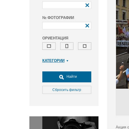
№ ФОТОГРАФИИ
ОРИЕНТАЦИЯ
КАТЕГОРИИ
Армия и ВПК
Досуг, туризм и отдых
Найти
Культура
Медицина
Сбросить фильтр
Наука
Образование
Общество
Окружающая среда
Политика
Акция 