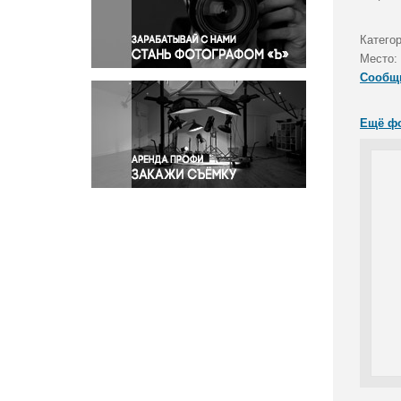
Правосудие
Происшествия и конфликты
Катего
Религия
Место:
Сообщ
Светская жизнь
Спорт
Ещё ф
Экология
Экономика и бизнес