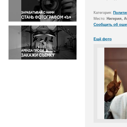
Правосудие
Происшествия и конфликты
Категория:
Полити
Религия
Место:
Нигерия, 
Сообщить об оши
Светская жизнь
Спорт
Ещё фото
Экология
Экономика и бизнес