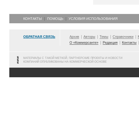
КОНТАКТЫ
ПОМОЩЬ
УСЛОВИЯ ИСПОЛЬЗОВАНИЯ
ОБРАТНАЯ СВЯЗЬ
Архив
Авторы
Темы
Справочники
О «Коммерсанте»
Редакция
Контакты
МАТЕРИАЛЫ С ТАКОЙ МЕТКОЙ, ПАРТНЕРСКИЕ ПРОЕКТЫ И НОВОСТИ
КОМПАНИЙ ОПУБЛИКОВАНЫ НА КОММЕРЧЕСКОЙ ОСНОВЕ