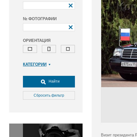
№ ФОТОГРАФИИ
ОРИЕНТАЦИЯ
КАТЕГОРИИ
Армия и ВПК
Досуг, туризм и отдых
Найти
Культура
Медицина
Сбросить фильтр
Наука
Образование
Общество
Окружающая среда
Политика
Визит президента 