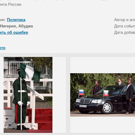
ента России.
рия:
Политика
Автор и аг
Нигерия, Абуджа
Дата собы
ить об ошибке
Дата доба
ото