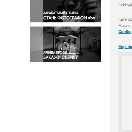
Правосудие
презид
Происшествия и конфликты
Религия
Катего
Место:
Светская жизнь
Сообщ
Спорт
Экология
Ещё ф
Экономика и бизнес