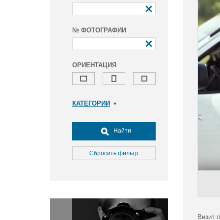
№ ФОТОГРАФИИ
ОРИЕНТАЦИЯ
КАТЕГОРИИ
Армия и ВПК
Досуг, туризм и отдых
Найти
Культура
Медицина
Сбросить фильтр
Наука
Образование
Общество
Окружающая среда
Политика
Визит 