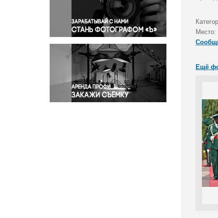
Правосудие
Происшествия и конфликты
Катего
Религия
Место:
Сообщ
Светская жизнь
Спорт
Ещё ф
Экология
Экономика и бизнес