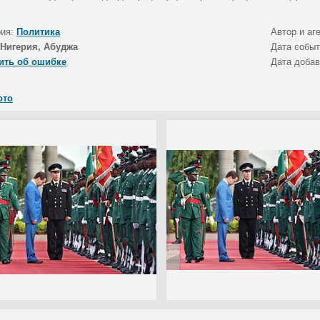
рия:
Политика
Автор и аг
Нигерия, Абуджа
Дата собы
ить об ошибке
Дата доба
ото