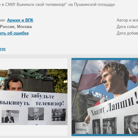
е в СМИ! Выкиньте свой телевизор!" на Пушкинской площади.
рия:
Армия и ВПК
Автор и аг
Россия, Москва
Дата собы
ить об ошибке
Дата доба
ото