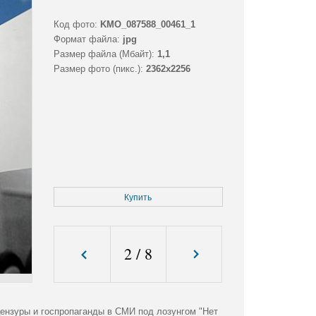
Код фото:
KMO_087588_00461_1
Формат файла:
jpg
Размер файла (Мбайт):
1,1
Размер фото (пикс.):
2362x2256
Купить
2
/
8
ензуры и госпропаганды в СМИ под лозунгом "Нет