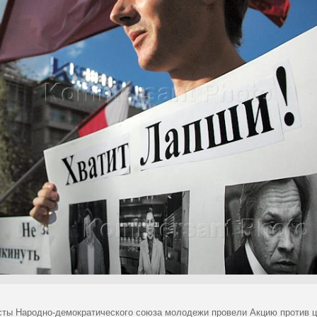
сты Народно-демократического союза молодежи провели Акцию против ц