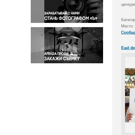
Правосудие
цензур
Происшествия и конфликты
Религия
Катего
Место:
Светская жизнь
Сообщ
Спорт
Экология
Ещё ф
Экономика и бизнес