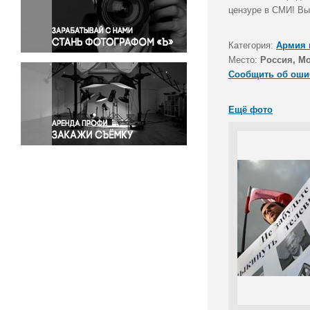
Правосудие
цензуре в СМИ! Вы
Происшествия и конфликты
Религия
Категория:
Армия 
Место:
Россия, М
Светская жизнь
Сообщить об оши
Спорт
Экология
Ещё фото
Экономика и бизнес