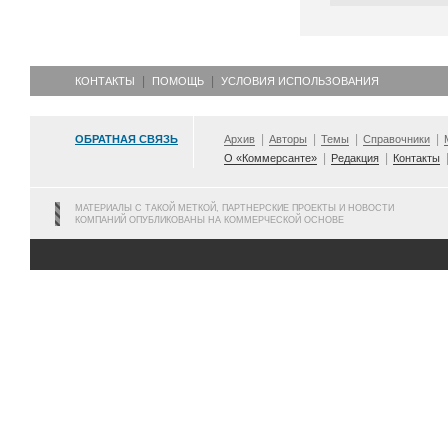
КОНТАКТЫ
ПОМОЩЬ
УСЛОВИЯ ИСПОЛЬЗОВАНИЯ
ОБРАТНАЯ СВЯЗЬ
Архив
Авторы
Темы
Справочники
О «Коммерсанте»
Редакция
Контакты
МАТЕРИАЛЫ С ТАКОЙ МЕТКОЙ, ПАРТНЕРСКИЕ ПРОЕКТЫ И НОВОСТИ
КОМПАНИЙ ОПУБЛИКОВАНЫ НА КОММЕРЧЕСКОЙ ОСНОВЕ