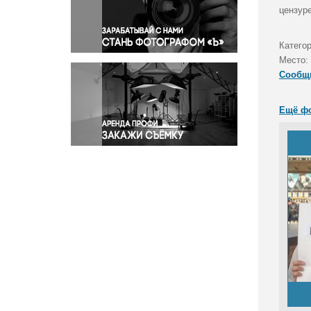
Правосудие
цензур
Происшествия и конфликты
Религия
Катего
Место:
Светская жизнь
Сообщ
Спорт
Экология
Ещё ф
Экономика и бизнес