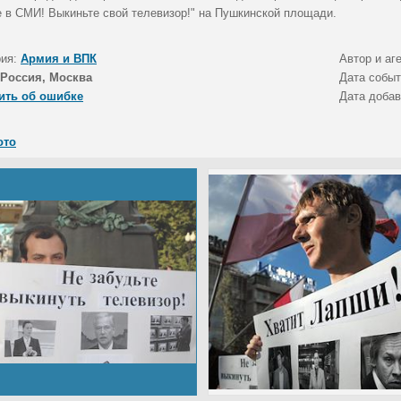
е в СМИ! Выкиньте свой телевизор!" на Пушкинской площади.
рия:
Армия и ВПК
Автор и аг
Россия, Москва
Дата собы
ить об ошибке
Дата доба
ото