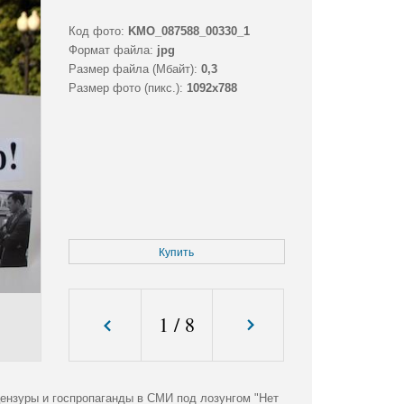
Код фото:
KMO_087588_00330_1
Формат файла:
jpg
Размер файла (Мбайт):
0,3
Размер фото (пикс.):
1092x788
Купить
1
/
8
ензуры и госпропаганды в СМИ под лозунгом "Нет