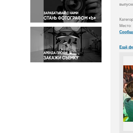
Правосудие
выпуск
Происшествия и конфликты
Религия
Катего
Место:
Светская жизнь
Сообщ
Спорт
Экология
Ещё ф
Экономика и бизнес