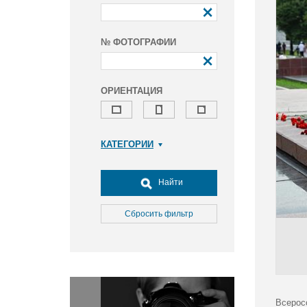
№ ФОТОГРАФИИ
ОРИЕНТАЦИЯ
КАТЕГОРИИ
Армия и ВПК
Досуг, туризм и отдых
Найти
Культура
Медицина
Сбросить фильтр
Наука
Образование
Общество
Окружающая среда
Политика
Всерос