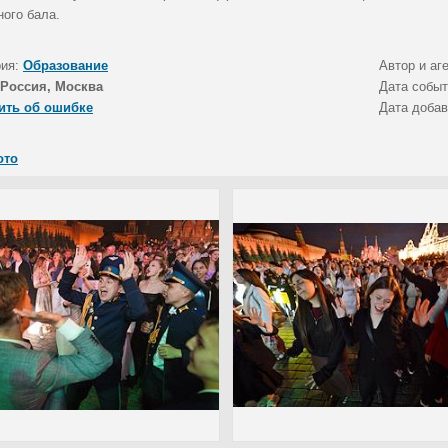
ного бала.
рия:
Образование
Автор и аг
Россия, Москва
Дата собы
ить об ошибке
Дата доба
ото