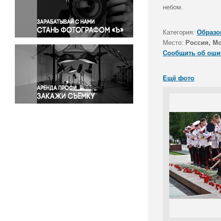
Правосудие
небом.
Происшествия и конфликты
Религия
Категория:
Образо
Место:
Россия, М
Светская жизнь
Сообщить об оши
Спорт
Экология
Ещё фото
Экономика и бизнес