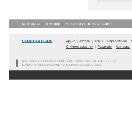
КОНТАКТЫ
ПОМОЩЬ
УСЛОВИЯ ИСПОЛЬЗОВАНИЯ
ОБРАТНАЯ СВЯЗЬ
Архив
Авторы
Темы
Справочники
О «Коммерсанте»
Редакция
Контакты
МАТЕРИАЛЫ С ТАКОЙ МЕТКОЙ, ПАРТНЕРСКИЕ ПРОЕКТЫ И НОВОСТИ
КОМПАНИЙ ОПУБЛИКОВАНЫ НА КОММЕРЧЕСКОЙ ОСНОВЕ