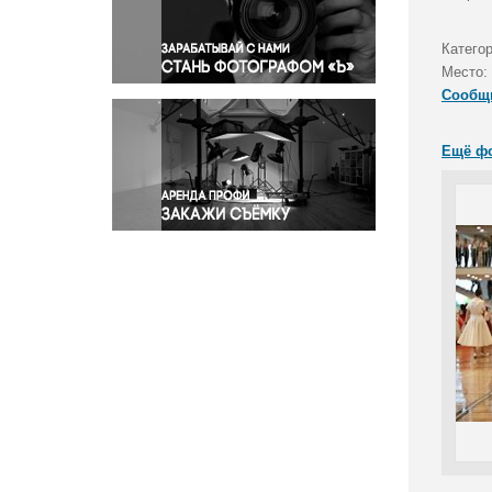
Правосудие
Происшествия и конфликты
Катего
Религия
Место:
Сообщ
Светская жизнь
Спорт
Ещё ф
Экология
Экономика и бизнес