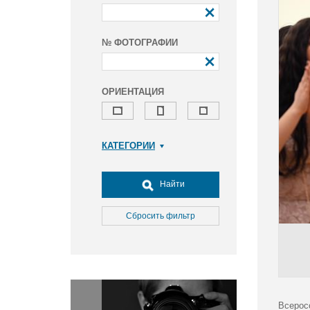
№ ФОТОГРАФИИ
ОРИЕНТАЦИЯ
КАТЕГОРИИ
Армия и ВПК
Досуг, туризм и отдых
Найти
Культура
Медицина
Сбросить фильтр
Наука
Образование
Общество
Окружающая среда
Политика
Всерос