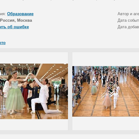
рия:
Образование
Автор и аг
Россия, Москва
Дата собы
ить об ошибке
Дата доба
ото