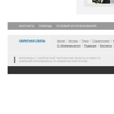
КОНТАКТЫ
ПОМОЩЬ
УСЛОВИЯ ИСПОЛЬЗОВАНИЯ
ОБРАТНАЯ СВЯЗЬ
Архив
Авторы
Темы
Справочники
О «Коммерсанте»
Редакция
Контакты
МАТЕРИАЛЫ С ТАКОЙ МЕТКОЙ, ПАРТНЕРСКИЕ ПРОЕКТЫ И НОВОСТИ
КОМПАНИЙ ОПУБЛИКОВАНЫ НА КОММЕРЧЕСКОЙ ОСНОВЕ