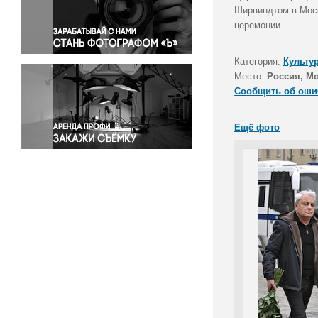
Правосудие
Ширвиндтом в Моск
церемонии.
Происшествия и конфликты
Религия
Категория:
Культу
Светская жизнь
Место:
Россия, М
Спорт
Сообщить об оши
Экология
Экономика и бизнес
Ещё фото