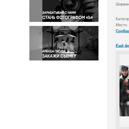
Правосудие
Ширвин
Происшествия и конфликты
Религия
Катего
Место:
Светская жизнь
Сообщ
Спорт
Экология
Ещё ф
Экономика и бизнес