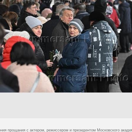
ния прощания с актером, режиссером и президентом Московского акаде