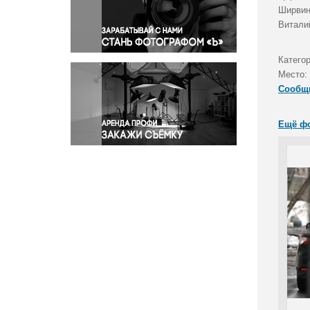
Правосудие
Ширвин
Витали
Происшествия и конфликты
Религия
Катего
Светская жизнь
Место:
Спорт
Сообщ
Экология
Экономика и бизнес
Ещё ф