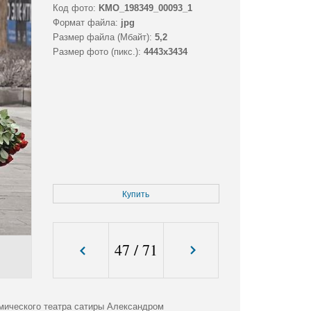
Код фото:
KMO_198349_00093_1
Формат файла:
jpg
Размер файла (Мбайт):
5,2
Размер фото (пикс.):
4443x3434
Купить
47
/
71
мического театра сатиры Александром