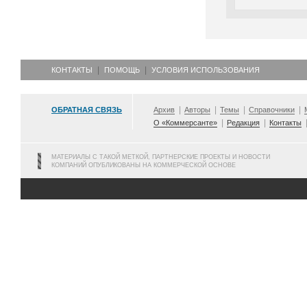
КОНТАКТЫ
ПОМОЩЬ
УСЛОВИЯ ИСПОЛЬЗОВАНИЯ
ОБРАТНАЯ СВЯЗЬ
Архив
Авторы
Темы
Справочники
О «Коммерсанте»
Редакция
Контакты
МАТЕРИАЛЫ С ТАКОЙ МЕТКОЙ, ПАРТНЕРСКИЕ ПРОЕКТЫ И НОВОСТИ
КОМПАНИЙ ОПУБЛИКОВАНЫ НА КОММЕРЧЕСКОЙ ОСНОВЕ