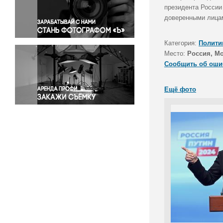
Правосудие
президента России
доверенными лицам
Происшествия и конфликты
Религия
Категория:
Полити
Светская жизнь
Место:
Россия, М
Спорт
Сообщить об оши
Экология
Экономика и бизнес
Ещё фото