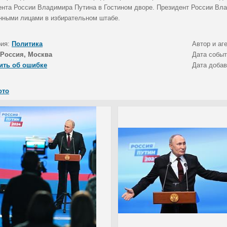
ента России Владимира Путина в Гостином дворе. Президент России Вла
нными лицами в избирательном штабе.
рия:
Политика
Автор и аг
Россия, Москва
Дата собы
ить об ошибке
Дата доба
ото