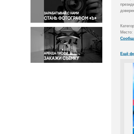
Правосудие
презид
довере
Происшествия и конфликты
Религия
Катего
Светская жизнь
Место:
Спорт
Сообщ
Экология
Экономика и бизнес
Ещё ф