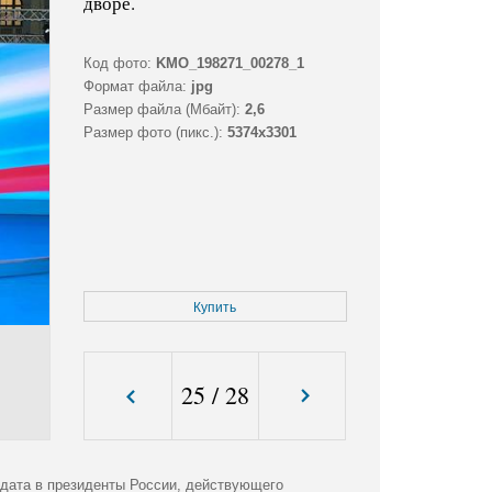
дворе.
Код фото:
KMO_198271_00278_1
Формат файла:
jpg
Размер файла (Мбайт):
2,6
Размер фото (пикс.):
5374x3301
Купить
25
/
28
идата в президенты России, действующего