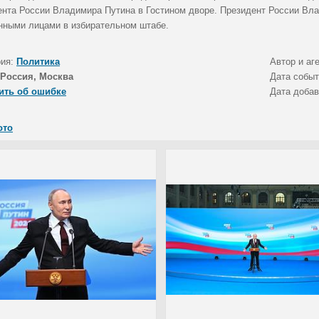
ента России Владимира Путина в Гостином дворе. Президент России Вла
нными лицами в избирательном штабе.
рия:
Политика
Автор и аг
Россия, Москва
Дата собы
ить об ошибке
Дата доба
ото