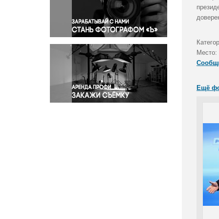
Правосудие
презид
довере
Происшествия и конфликты
Религия
Катего
Светская жизнь
Место:
Спорт
Сообщ
Экология
Экономика и бизнес
Ещё ф