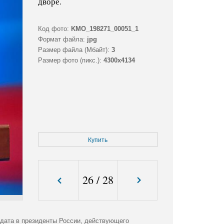
дворе.
Код фото:
KMO_198271_00051_1
Формат файла:
jpg
Размер файла (Мбайт):
3
Размер фото (пикс.):
4300x4134
Купить
26
/
28
идата в президенты России, действующего