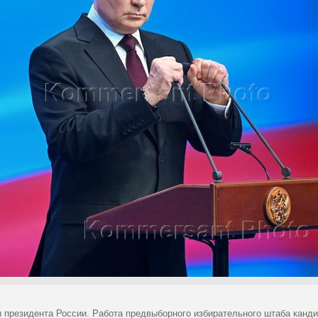
 президента России. Работа предвыборного избирательного штаба канд