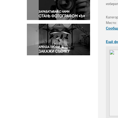
Правосудие
избира
Происшествия и конфликты
Религия
Катего
Место:
Светская жизнь
Сообщ
Спорт
Экология
Ещё ф
Экономика и бизнес