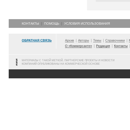
КОНТАКТЫ
ПОМОЩЬ
УСЛОВИЯ ИСПОЛЬЗОВАНИЯ
ОБРАТНАЯ СВЯЗЬ
Архив
Авторы
Темы
Справочники
О «Коммерсанте»
Редакция
Контакты
МАТЕРИАЛЫ С ТАКОЙ МЕТКОЙ, ПАРТНЕРСКИЕ ПРОЕКТЫ И НОВОСТИ
КОМПАНИЙ ОПУБЛИКОВАНЫ НА КОММЕРЧЕСКОЙ ОСНОВЕ