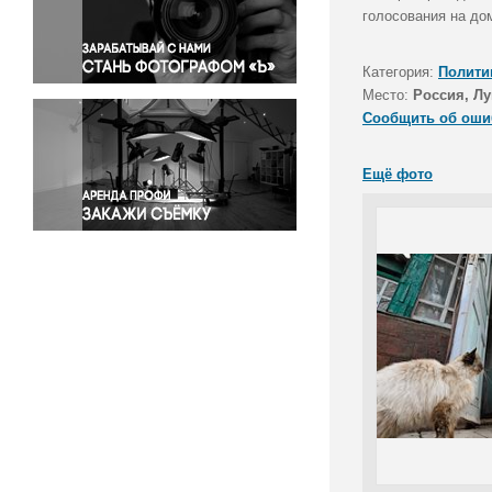
Правосудие
голосования на до
Происшествия и конфликты
Религия
Категория:
Полити
Место:
Россия, Л
Светская жизнь
Сообщить об оши
Спорт
Экология
Ещё фото
Экономика и бизнес