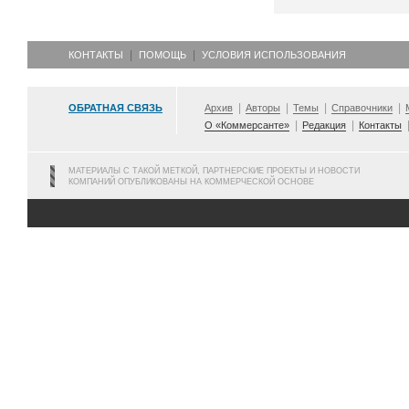
КОНТАКТЫ
ПОМОЩЬ
УСЛОВИЯ ИСПОЛЬЗОВАНИЯ
ОБРАТНАЯ СВЯЗЬ
Архив
Авторы
Темы
Справочники
О «Коммерсанте»
Редакция
Контакты
МАТЕРИАЛЫ С ТАКОЙ МЕТКОЙ, ПАРТНЕРСКИЕ ПРОЕКТЫ И НОВОСТИ
КОМПАНИЙ ОПУБЛИКОВАНЫ НА КОММЕРЧЕСКОЙ ОСНОВЕ