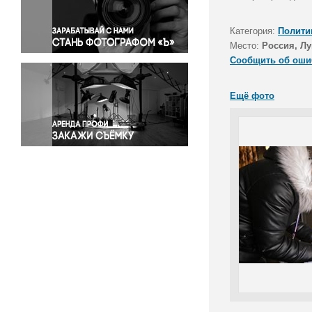
Правосудие
Происшествия и конфликты
Категория:
Полити
Религия
Место:
Россия, Л
Сообщить об оши
Светская жизнь
Спорт
Ещё фото
Экология
Экономика и бизнес