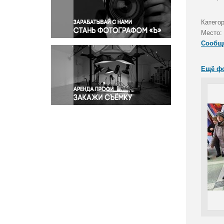
Правосудие
Происшествия и конфликты
Катего
Религия
Место:
Сообщ
Светская жизнь
Спорт
Ещё ф
Экология
Экономика и бизнес