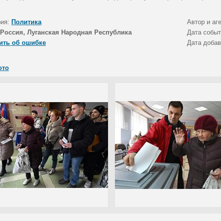
рия:
Политика
Автор и аг
Россия, Луганская Народная Республика
Дата собы
ить об ошибке
Дата доба
ото