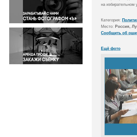
Правосудие
на избирательном 
Происшествия и конфликты
Религия
Категория:
Полити
Место:
Россия, Л
Светская жизнь
Сообщить об оши
Спорт
Экология
Ещё фото
Экономика и бизнес