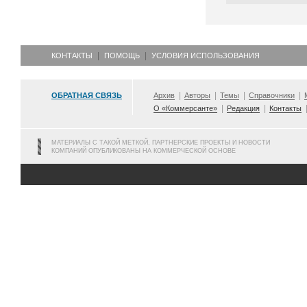
КОНТАКТЫ
ПОМОЩЬ
УСЛОВИЯ ИСПОЛЬЗОВАНИЯ
ОБРАТНАЯ СВЯЗЬ
Архив
Авторы
Темы
Справочники
О «Коммерсанте»
Редакция
Контакты
МАТЕРИАЛЫ С ТАКОЙ МЕТКОЙ, ПАРТНЕРСКИЕ ПРОЕКТЫ И НОВОСТИ
КОМПАНИЙ ОПУБЛИКОВАНЫ НА КОММЕРЧЕСКОЙ ОСНОВЕ