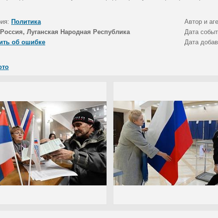
рия:
Политика
Автор и аг
Россия, Луганская Народная Республика
Дата собы
ить об ошибке
Дата доба
ото