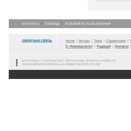
КОНТАКТЫ
ПОМОЩЬ
УСЛОВИЯ ИСПОЛЬЗОВАНИЯ
ОБРАТНАЯ СВЯЗЬ
Архив
Авторы
Темы
Справочники
О «Коммерсанте»
Редакция
Контакты
МАТЕРИАЛЫ С ТАКОЙ МЕТКОЙ, ПАРТНЕРСКИЕ ПРОЕКТЫ И НОВОСТИ
КОМПАНИЙ ОПУБЛИКОВАНЫ НА КОММЕРЧЕСКОЙ ОСНОВЕ