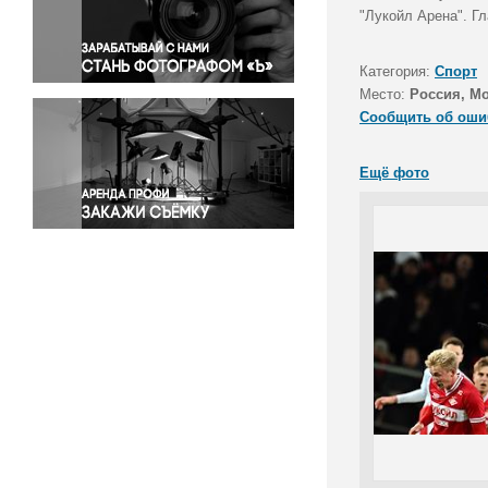
Правосудие
"Лукойл Арена". Г
Происшествия и конфликты
Религия
Категория:
Спорт
Место:
Россия, М
Светская жизнь
Сообщить об оши
Спорт
Экология
Ещё фото
Экономика и бизнес