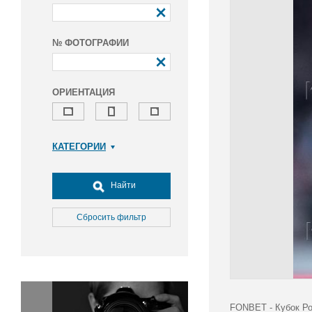
№ ФОТОГРАФИИ
ОРИЕНТАЦИЯ
КАТЕГОРИИ
Армия и ВПК
Досуг, туризм и отдых
Найти
Культура
Медицина
Сбросить фильтр
Наука
Образование
Общество
Окружающая среда
Политика
FONBET - Кубок Ро