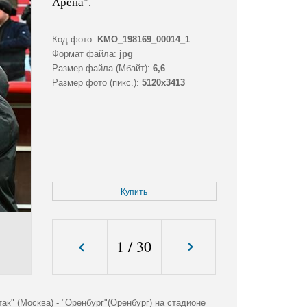
Арена".
Код фото:
KMO_198169_00014_1
Формат файла:
jpg
Размер файла (Мбайт):
6,6
Размер фото (пикс.):
5120x3413
Купить
1
/
30
к" (Москва) - "Оренбург"(Оренбург) на стадионе