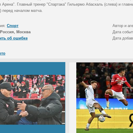
л Арена". Главный тренер "Спартака" Гильермо Абаскаль (слева) и глав
) перед началом матча.
рия:
Спорт
Автор и аг
Россия, Москва
Дата собы
ить об ошибке
Дата доба
ото