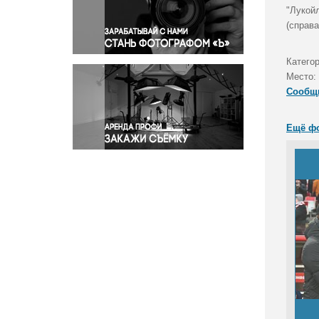
Правосудие
"Лукой
(справа
Происшествия и конфликты
Религия
Катего
Светская жизнь
Место:
Спорт
Сообщ
Экология
Экономика и бизнес
Ещё ф