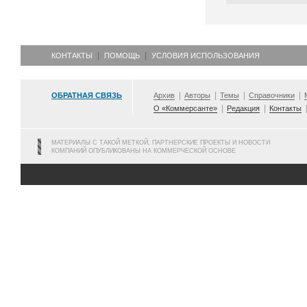
КОНТАКТЫ
ПОМОЩЬ
УСЛОВИЯ ИСПОЛЬЗОВАНИЯ
ОБРАТНАЯ СВЯЗЬ
Архив
Авторы
Темы
Справочники
О «Коммерсанте»
Редакция
Контакты
МАТЕРИАЛЫ С ТАКОЙ МЕТКОЙ, ПАРТНЕРСКИЕ ПРОЕКТЫ И НОВОСТИ
КОМПАНИЙ ОПУБЛИКОВАНЫ НА КОММЕРЧЕСКОЙ ОСНОВЕ