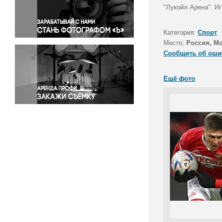
Правосудие
"Лукойл Арена". И
Происшествия и конфликты
Религия
Категория:
Спорт
Место:
Россия, М
Светская жизнь
Сообщить об оши
Спорт
Экология
Ещё фото
Экономика и бизнес