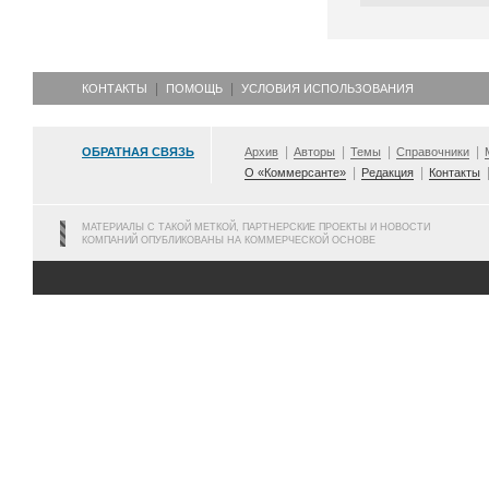
КОНТАКТЫ
ПОМОЩЬ
УСЛОВИЯ ИСПОЛЬЗОВАНИЯ
ОБРАТНАЯ СВЯЗЬ
Архив
Авторы
Темы
Справочники
О «Коммерсанте»
Редакция
Контакты
МАТЕРИАЛЫ С ТАКОЙ МЕТКОЙ, ПАРТНЕРСКИЕ ПРОЕКТЫ И НОВОСТИ
КОМПАНИЙ ОПУБЛИКОВАНЫ НА КОММЕРЧЕСКОЙ ОСНОВЕ