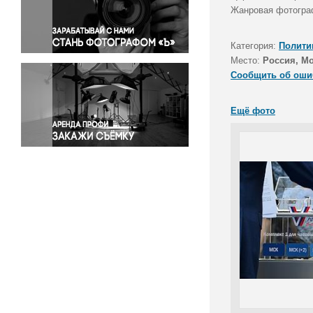
Правосудие
Жанровая фотограф
Происшествия и конфликты
Религия
Категория:
Полити
Место:
Россия, М
Светская жизнь
Сообщить об оши
Спорт
Экология
Ещё фото
Экономика и бизнес