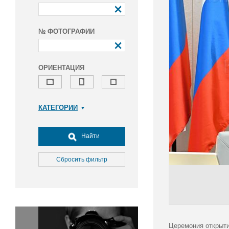
№ ФОТОГРАФИИ
ОРИЕНТАЦИЯ
КАТЕГОРИИ
Армия и ВПК
Досуг, туризм и отдых
Найти
Культура
Медицина
Сбросить фильтр
Наука
Образование
Общество
Окружающая среда
Политика
Церемония открыти