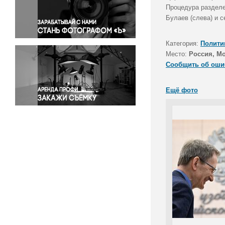
Правосудие
Процедура разделе
Булаев (слева) и 
Происшествия и конфликты
Религия
Категория:
Полити
Светская жизнь
Место:
Россия, М
Спорт
Сообщить об оши
Экология
Экономика и бизнес
Ещё фото