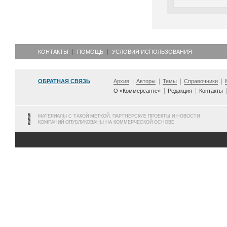
КОНТАКТЫ
ПОМОЩЬ
УСЛОВИЯ ИСПОЛЬЗОВАНИЯ
ОБРАТНАЯ СВЯЗЬ
Архив
Авторы
Темы
Справочники
О «Коммерсанте»
Редакция
Контакты
МАТЕРИАЛЫ С ТАКОЙ МЕТКОЙ, ПАРТНЕРСКИЕ ПРОЕКТЫ И НОВОСТИ
КОМПАНИЙ ОПУБЛИКОВАНЫ НА КОММЕРЧЕСКОЙ ОСНОВЕ