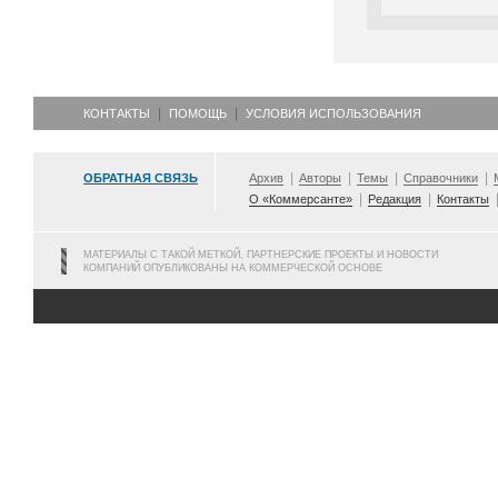
КОНТАКТЫ
ПОМОЩЬ
УСЛОВИЯ ИСПОЛЬЗОВАНИЯ
ОБРАТНАЯ СВЯЗЬ
Архив
Авторы
Темы
Справочники
О «Коммерсанте»
Редакция
Контакты
МАТЕРИАЛЫ С ТАКОЙ МЕТКОЙ, ПАРТНЕРСКИЕ ПРОЕКТЫ И НОВОСТИ
КОМПАНИЙ ОПУБЛИКОВАНЫ НА КОММЕРЧЕСКОЙ ОСНОВЕ