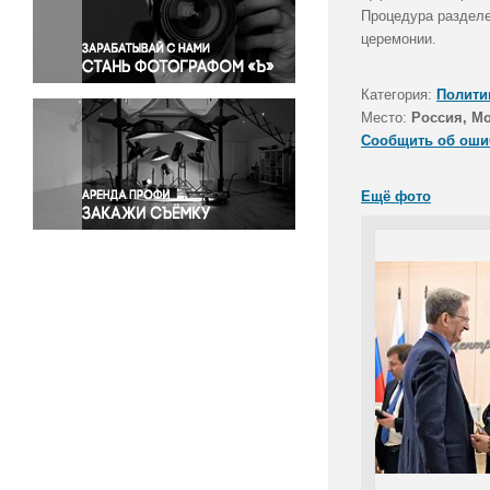
Правосудие
Процедура разделе
церемонии.
Происшествия и конфликты
Религия
Категория:
Полити
Светская жизнь
Место:
Россия, М
Спорт
Сообщить об оши
Экология
Экономика и бизнес
Ещё фото