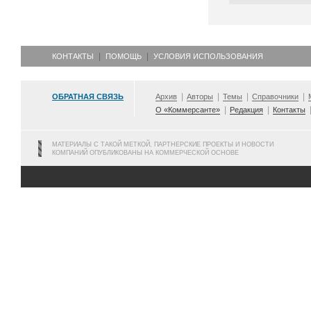
КОНТАКТЫ
ПОМОЩЬ
УСЛОВИЯ ИСПОЛЬЗОВАНИЯ
ОБРАТНАЯ СВЯЗЬ
Архив
Авторы
Темы
Справочники
О «Коммерсанте»
Редакция
Контакты
МАТЕРИАЛЫ С ТАКОЙ МЕТКОЙ, ПАРТНЕРСКИЕ ПРОЕКТЫ И НОВОСТИ
КОМПАНИЙ ОПУБЛИКОВАНЫ НА КОММЕРЧЕСКОЙ ОСНОВЕ