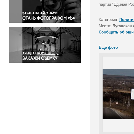
Правосудие
партии "Единая Рос
Происшествия и конфликты
Религия
Категория:
Полити
Место:
Луганская 
Светская жизнь
Сообщить об оши
Спорт
Экология
Ещё фото
Экономика и бизнес