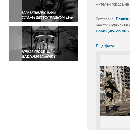
Правосудие
жителей города на
Происшествия и конфликты
Религия
Категория:
Полити
Место:
Луганская 
Светская жизнь
Сообщить об оши
Спорт
Экология
Ещё фото
Экономика и бизнес