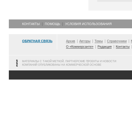
КОНТАКТЫ
ПОМОЩЬ
УСЛОВИЯ ИСПОЛЬЗОВАНИЯ
ОБРАТНАЯ СВЯЗЬ
Архив
Авторы
Темы
Справочники
О «Коммерсанте»
Редакция
Контакты
МАТЕРИАЛЫ С ТАКОЙ МЕТКОЙ, ПАРТНЕРСКИЕ ПРОЕКТЫ И НОВОСТИ
КОМПАНИЙ ОПУБЛИКОВАНЫ НА КОММЕРЧЕСКОЙ ОСНОВЕ