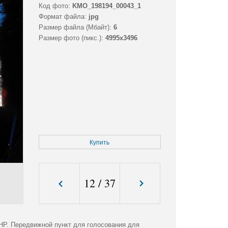
Код фото:
KMO_198194_00043_1
Формат файла:
jpg
Размер файла (Мбайт):
6
Размер фото (пикс.):
4995x3496
Купить
12
/
37
НР. Передвижной пункт для голосования для