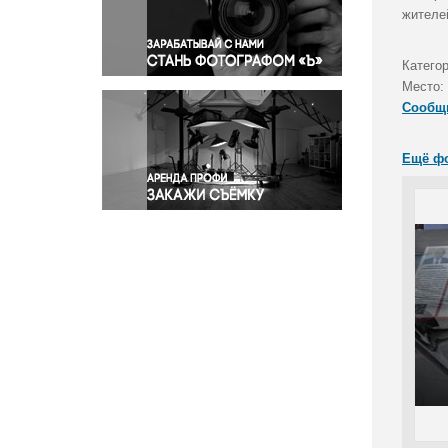
Правосудие
жителе
Происшествия и конфликты
Религия
Катего
Место:
Светская жизнь
Сообщ
Спорт
Экология
Ещё ф
Экономика и бизнес