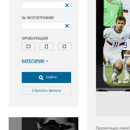
№ ФОТОГРАФИИ
ОРИЕНТАЦИЯ
КАТЕГОРИИ
Армия и ВПК
Досуг, туризм и отдых
Найти
Культура
Медицина
Сбросить фильтр
Наука
Образование
Общество
Окружающая среда
Политика
Презентация новой