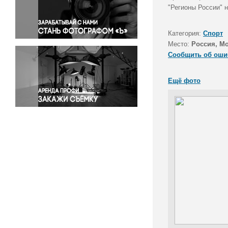
Правосудие
"Регионы России" 
Происшествия и конфликты
Религия
Категория:
Спорт
Место:
Россия, М
Светская жизнь
Сообщить об оши
Спорт
Экология
Ещё фото
Экономика и бизнес