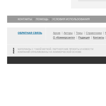
КОНТАКТЫ
ПОМОЩЬ
УСЛОВИЯ ИСПОЛЬЗОВАНИЯ
ОБРАТНАЯ СВЯЗЬ
Архив
Авторы
Темы
Справочники
О «Коммерсанте»
Редакция
Контакты
МАТЕРИАЛЫ С ТАКОЙ МЕТКОЙ, ПАРТНЕРСКИЕ ПРОЕКТЫ И НОВОСТИ
КОМПАНИЙ ОПУБЛИКОВАНЫ НА КОММЕРЧЕСКОЙ ОСНОВЕ