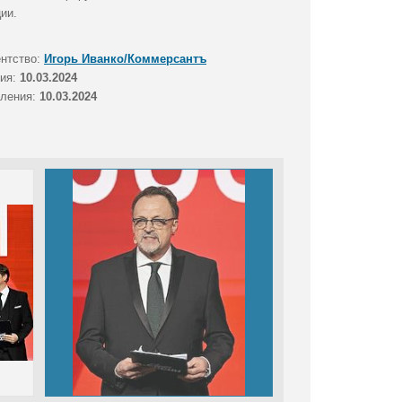
ии.
ентство:
Игорь Иванко/Коммерсантъ
тия:
10.03.2024
вления:
10.03.2024