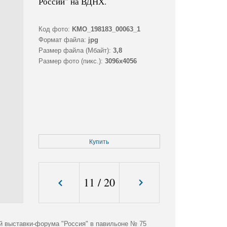
России" на ВДНХ.
Код фото:
KMO_198183_00063_1
Формат файла:
jpg
Размер файла (Мбайт):
3,8
Размер фото (пикс.):
3096x4056
Купить
11
/
20
й выставки-форума "Россия" в павильоне № 75