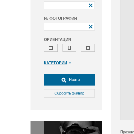
№ ФОТОГРАФИИ
ОРИЕНТАЦИЯ
КАТЕГОРИИ
Армия и ВПК
Досуг, туризм и отдых
Найти
Культура
Медицина
Сбросить фильтр
Наука
Образование
Общество
Окружающая среда
Политика
Презен