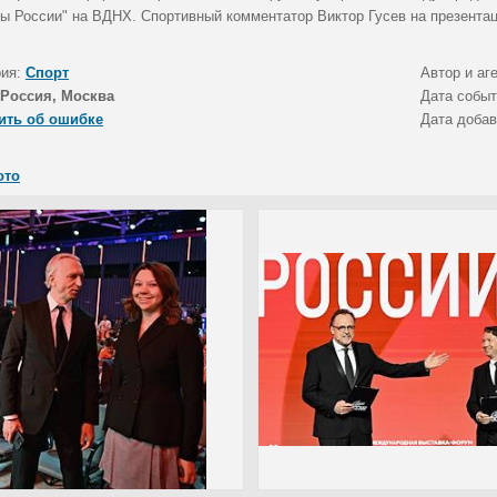
ны России" на ВДНХ. Спортивный комментатор Виктор Гусев на презентац
рия:
Спорт
Автор и аг
Россия, Москва
Дата собы
ить об ошибке
Дата доба
ото