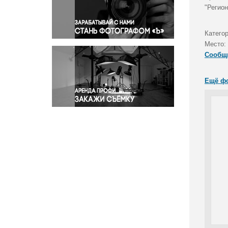
Правосудие
"Регио
Происшествия и конфликты
Религия
Катего
Место:
Светская жизнь
Сообщ
Спорт
Экология
Ещё ф
Экономика и бизнес