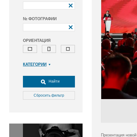
№ ФОТОГРАФИИ
ОРИЕНТАЦИЯ
КАТЕГОРИИ
Армия и ВПК
Досуг, туризм и отдых
Найти
Культура
Медицина
Сбросить фильтр
Наука
Образование
Общество
Окружающая среда
Политика
Презентация новой