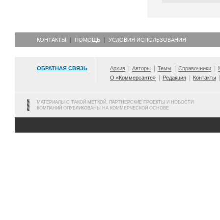
КОНТАКТЫ
ПОМОЩЬ
УСЛОВИЯ ИСПОЛЬЗОВАНИЯ
ОБРАТНАЯ СВЯЗЬ
Архив
Авторы
Темы
Справочники
О «Коммерсанте»
Редакция
Контакты
МАТЕРИАЛЫ С ТАКОЙ МЕТКОЙ, ПАРТНЕРСКИЕ ПРОЕКТЫ И НОВОСТИ
КОМПАНИЙ ОПУБЛИКОВАНЫ НА КОММЕРЧЕСКОЙ ОСНОВЕ