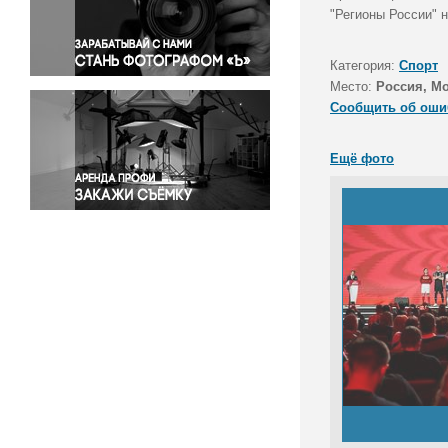
Правосудие
"Регионы России" 
Происшествия и конфликты
Религия
Категория:
Спорт
Место:
Россия, М
Светская жизнь
Сообщить об оши
Спорт
Экология
Ещё фото
Экономика и бизнес