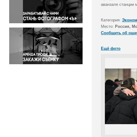
Правосудие
аванзале станции м
Происшествия и конфликты
Религия
Категория:
Эконом
Место:
Россия, М
Светская жизнь
Сообщить об оши
Спорт
Экология
Ещё фото
Экономика и бизнес