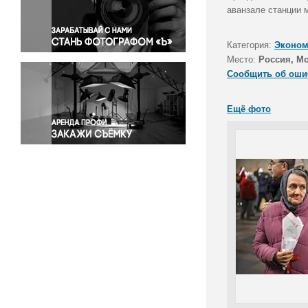
Правосудие
аванзале станции м
Происшествия и конфликты
Религия
Категория:
Эконом
Место:
Россия, М
Светская жизнь
Сообщить об оши
Спорт
Экология
Ещё фото
Экономика и бизнес