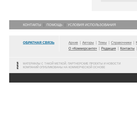
КОНТАКТЫ
ПОМОЩЬ
УСЛОВИЯ ИСПОЛЬЗОВАНИЯ
ОБРАТНАЯ СВЯЗЬ
Архив
Авторы
Темы
Справочники
О «Коммерсанте»
Редакция
Контакты
МАТЕРИАЛЫ С ТАКОЙ МЕТКОЙ, ПАРТНЕРСКИЕ ПРОЕКТЫ И НОВОСТИ
КОМПАНИЙ ОПУБЛИКОВАНЫ НА КОММЕРЧЕСКОЙ ОСНОВЕ