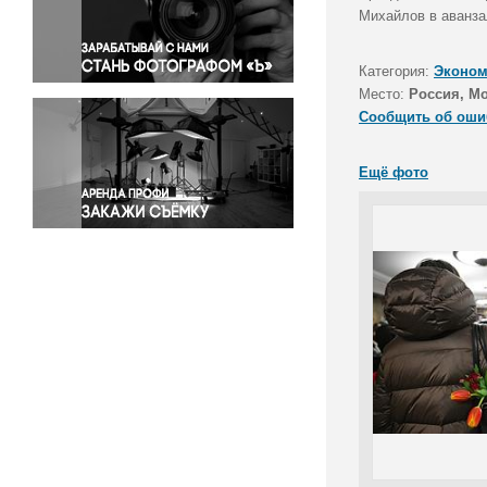
Правосудие
Михайлов в аванза
Происшествия и конфликты
Религия
Категория:
Эконом
Место:
Россия, М
Светская жизнь
Сообщить об оши
Спорт
Экология
Ещё фото
Экономика и бизнес