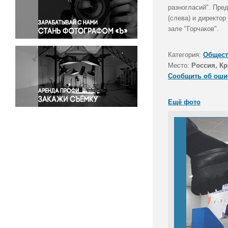
Правосудие
разногласий". Пре
(слева) и директо
Происшествия и конфликты
зале "Горчаков".
Религия
Светская жизнь
Категория:
Общест
Спорт
Место:
Россия, Кр
Экология
Сообщить об оши
Экономика и бизнес
Ещё фото