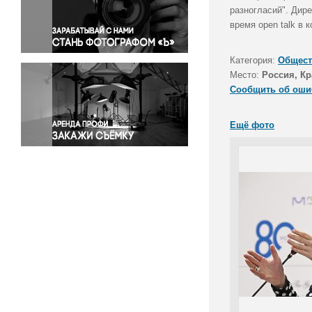
Правосудие
разногласий". Дир
время open talk в 
Происшествия и конфликты
Религия
Категория:
Общест
Светская жизнь
Место:
Россия, Кр
Спорт
Сообщить об оши
Экология
Экономика и бизнес
Ещё фото