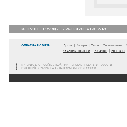
КОНТАКТЫ
ПОМОЩЬ
УСЛОВИЯ ИСПОЛЬЗОВАНИЯ
ОБРАТНАЯ СВЯЗЬ
Архив
Авторы
Темы
Справочники
О «Коммерсанте»
Редакция
Контакты
МАТЕРИАЛЫ С ТАКОЙ МЕТКОЙ, ПАРТНЕРСКИЕ ПРОЕКТЫ И НОВОСТИ
КОМПАНИЙ ОПУБЛИКОВАНЫ НА КОММЕРЧЕСКОЙ ОСНОВЕ