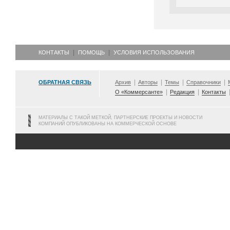
КОНТАКТЫ
ПОМОЩЬ
УСЛОВИЯ ИСПОЛЬЗОВАНИЯ
ОБРАТНАЯ СВЯЗЬ
Архив
Авторы
Темы
Справочники
О «Коммерсанте»
Редакция
Контакты
МАТЕРИАЛЫ С ТАКОЙ МЕТКОЙ, ПАРТНЕРСКИЕ ПРОЕКТЫ И НОВОСТИ
КОМПАНИЙ ОПУБЛИКОВАНЫ НА КОММЕРЧЕСКОЙ ОСНОВЕ