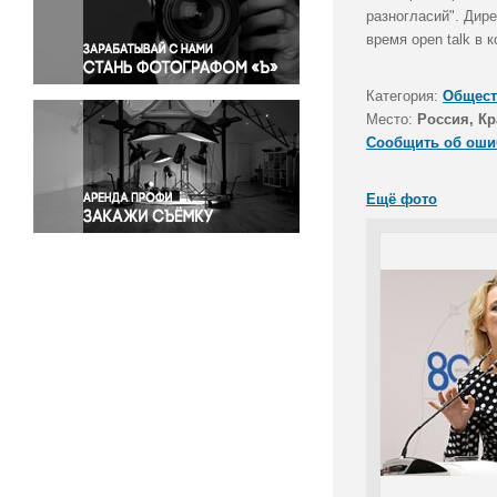
Правосудие
разногласий". Дир
время open talk в 
Происшествия и конфликты
Религия
Категория:
Общест
Светская жизнь
Место:
Россия, Кр
Спорт
Сообщить об оши
Экология
Экономика и бизнес
Ещё фото