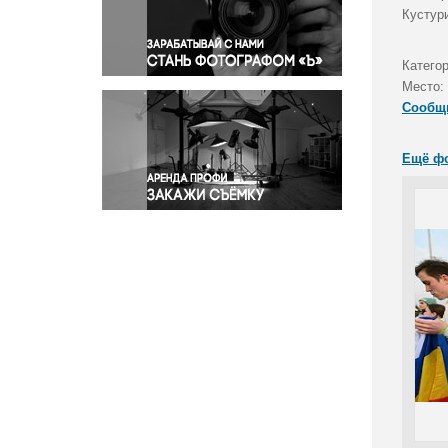
Правосудие
Кустур
Происшествия и конфликты
Религия
Катего
Место:
Светская жизнь
Сообщ
Спорт
Экология
Ещё ф
Экономика и бизнес