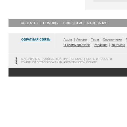
КОНТАКТЫ
ПОМОЩЬ
УСЛОВИЯ ИСПОЛЬЗОВАНИЯ
ОБРАТНАЯ СВЯЗЬ
Архив
Авторы
Темы
Справочники
О «Коммерсанте»
Редакция
Контакты
МАТЕРИАЛЫ С ТАКОЙ МЕТКОЙ, ПАРТНЕРСКИЕ ПРОЕКТЫ И НОВОСТИ
КОМПАНИЙ ОПУБЛИКОВАНЫ НА КОММЕРЧЕСКОЙ ОСНОВЕ