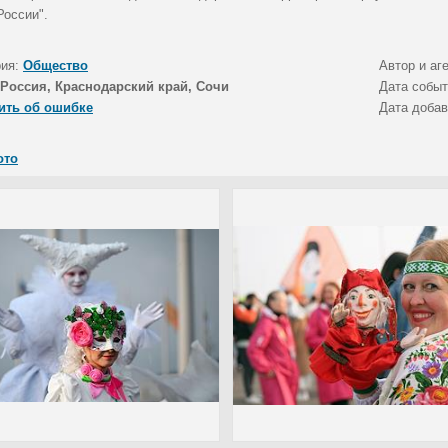
России".
рия:
Общество
Автор и аг
Россия, Краснодарский край, Сочи
Дата собы
ить об ошибке
Дата доба
ото