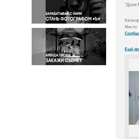
Правосудие
"Душа 
Происшествия и конфликты
Религия
Катего
Место:
Светская жизнь
Сообщ
Спорт
Экология
Ещё ф
Экономика и бизнес